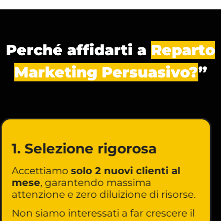
Perché affidarti a
Reparto
Marketing Persuasivo?
”
1. Selezione rigorosa
Accettiamo
solo 2 nuovi clienti al
mese
, garantendo massima
attenzione e zero diluizione di risorse.
Non siamo interessati a far crescere il