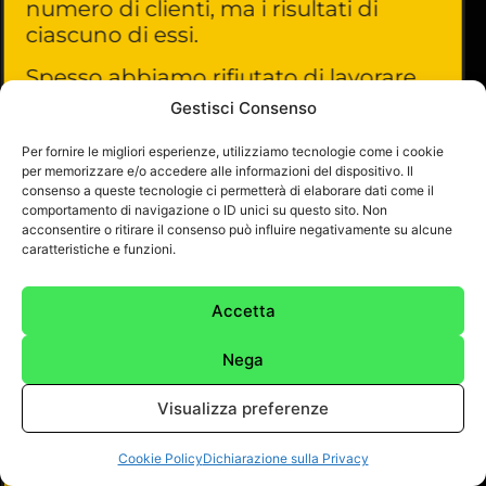
numero di clienti, ma i risultati di
ciascuno di essi.
Spesso abbiamo rifiutato di lavorare
con degli imprenditori perché
Gestisci Consenso
sapevamo che la loro reputazione e il
loro modello di business aveva falle
Per fornire le migliori esperienze, utilizziamo tecnologie come i cookie
per memorizzare e/o accedere alle informazioni del dispositivo. Il
che nessuna strategia marketing
consenso a queste tecnologie ci permetterà di elaborare dati come il
avrebbe potuto compensare.
comportamento di navigazione o ID unici su questo sito. Non
acconsentire o ritirare il consenso può influire negativamente su alcune
caratteristiche e funzioni.
Accetta
2. Un intero reparto, non
Nega
un singolo consulente
Visualizza preferenze
Mentre un solo marketer interno
Cookie Policy
Dichiarazione sulla Privacy
costerebbe 45.000€+ all’anno (tra